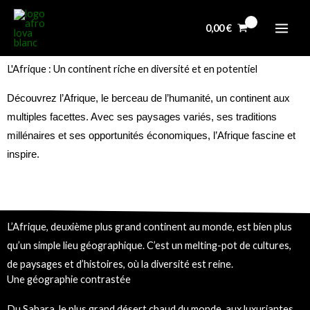
Aller
au
0,00
€
contenu
L'Afrique : Un continent riche en diversité et en potentiel
Découvrez l’Afrique, le berceau de l’humanité, un continent aux
multiples facettes. Avec ses paysages variés, ses traditions
millénaires et ses opportunités économiques, l’Afrique fascine et
inspire.
L’Afrique, deuxième plus grand continent au monde, est bien plus
qu’un simple lieu géographique. C’est un melting-pot de cultures,
de paysages et d’histoires, où la diversité est reine.
Une géographie contrastée
Du Sahara, le plus grand désert chaud du monde, aux luxuriantes