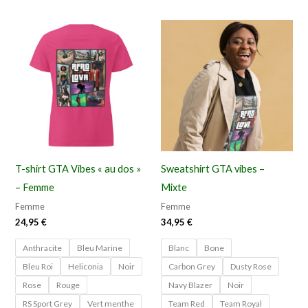
Ce
Ce
produit
pro
a
a
plusieurs
plu
variations.
vari
Les
Les
options
opt
peuvent
peu
T-shirt GTA Vibes « au dos »
Sweatshirt GTA vibes –
être
êtr
– Femme
Mixte
choisies
cho
Femme
Femme
sur
sur
24,95
€
34,95
€
la
la
Anthracite
Bleu Marine
Blanc
Bone
page
pag
Bleu Roi
Heliconia
Noir
Carbon Grey
Dusty Rose
du
du
Rose
Rouge
Navy Blazer
Noir
produit
pro
RS Sport Grey
Vert menthe
Team Red
Team Royal