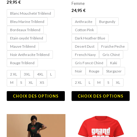
29,95
€
Femme
sur
sur
24,95
€
Blanc Moucheté Triblend
la
la
Bleu Marine Triblend
Anthracite
Burgundy
page
pag
Bordeaux Triblend
Cotton Pink
du
du
Etain oxydé Triblend
Dark Heather Blue
produit
pro
Mauve Triblend
Desert Dust
Fraiche Peche
Noir Anthracite Triblend
French Navy
Gris Chiné
Rouge Triblend
Gris Foncé Chiné
Kaki
Noir
Rouge
Stargazer
2 XL
3XL
4XL
L
M
S
XL
XS
2 XL
L
M
S
XL
CHOIX DES OPTIONS
CHOIX DES OPTIONS
Ce
Ce
produit
pro
a
a