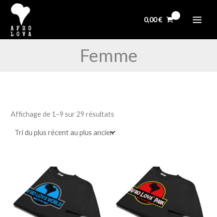
Trié
Aller
du
plus
au
0,00
€
récent
au
contenu
plus
ancien
Femme
Affichage de 1–9 sur 29 résultats
Ce
Ce
produit
pro
a
a
plusieurs
plu
variations.
vari