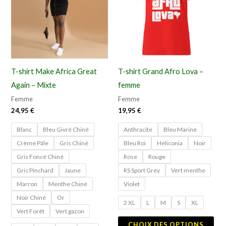
plusieurs
plu
variations.
vari
Les
Les
options
opt
peuvent
peu
T-shirt Make Africa Great
T-shirt Grand Afro Lova –
être
êtr
Again – Mixte
femme
choisies
cho
Femme
Femme
sur
sur
24,95
€
19,95
€
la
la
Blanc
Bleu Givré Chiné
Anthracite
Bleu Marine
page
pag
Crème Pâle
Gris Chiné
Bleu Roi
Heliconia
Noir
du
du
Gris Foncé Chiné
Rose
Rouge
produit
pro
Gris Pinchard
Jaune
RS Sport Grey
Vert menthe
Marron
Menthe Chiné
Violet
Noir Chiné
Or
2 XL
L
M
S
XL
Vert Forêt
Vert gazon
CHOIX DES OPTIONS