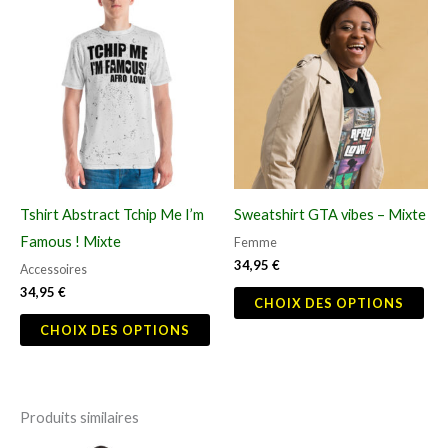
Ce
Ce
produit
pro
a
a
plusieurs
plu
variations.
vari
Les
Les
options
opt
peuvent
peu
Tshirt Abstract Tchip Me I’m
Sweatshirt GTA vibes – Mixte
être
êtr
Famous ! Mixte
Femme
choisies
cho
34,95
€
Accessoires
sur
sur
34,95
€
CHOIX DES OPTIONS
la
la
CHOIX DES OPTIONS
page
pag
du
du
produit
pro
Produits similaires