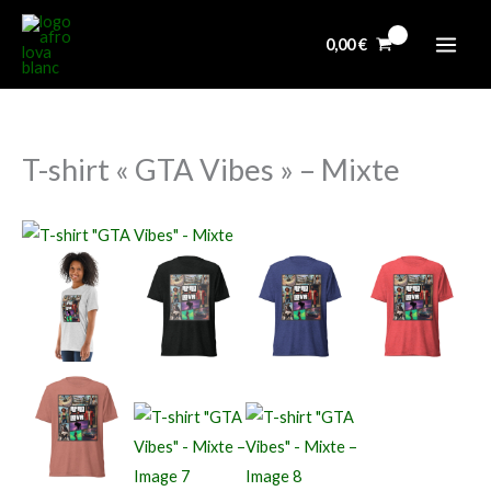
Aller
au
0,00
€
contenu
T-shirt « GTA Vibes » – Mixte
quantité
de
T-
shirt
"GTA
Vibes"
-
Mixte