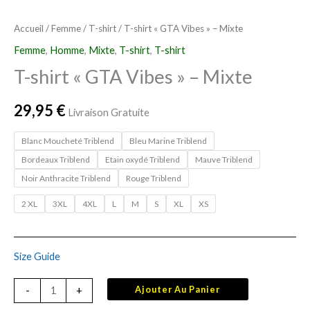
Accueil
/
Femme
/
T-shirt
/ T-shirt « GTA Vibes » – Mixte
Femme
,
Homme
,
Mixte
,
T-shirt
,
T-shirt
T-shirt « GTA Vibes » – Mixte
29,95
€
Livraison Gratuite
Blanc Moucheté Triblend
Bleu Marine Triblend
Bordeaux Triblend
Etain oxydé Triblend
Mauve Triblend
Noir Anthracite Triblend
Rouge Triblend
2 XL
3XL
4XL
L
M
S
XL
XS
Size Guide
Ajouter Au Panier
-
+