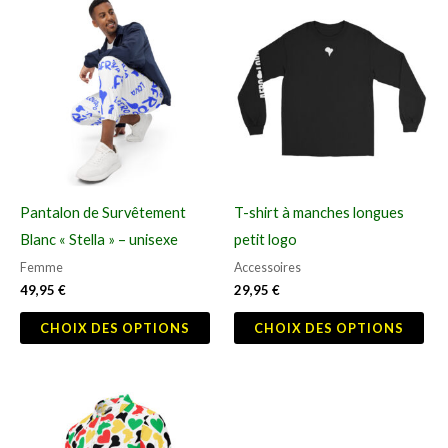
Ce
Ce
produit
pro
a
a
plusieurs
plu
variations.
vari
Les
Les
options
opt
peuvent
peu
Pantalon de Survêtement
T-shirt à manches longues
être
êtr
Blanc « Stella » – unisexe
petit logo
choisies
cho
Femme
Accessoires
sur
sur
49,95
€
29,95
€
la
la
CHOIX DES OPTIONS
CHOIX DES OPTIONS
page
pag
du
du
produit
pro
Ce
produit