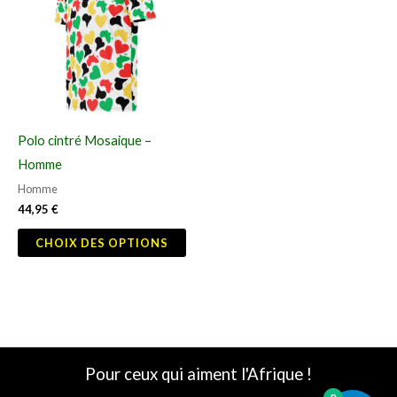
a
plusieurs
variations.
Les
options
peuvent
Polo cintré Mosaique –
être
Homme
choisies
Homme
sur
44,95
€
la
CHOIX DES OPTIONS
page
du
produit
Pour ceux qui aiment l'Afrique !