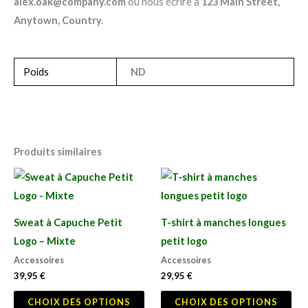
alex.oak@company.com
ou nous écrire à
123 Main Street,
Anytown, Country.
Poids
ND
Produits similaires
Ce
Ce
produit
pro
a
a
Sweat à Capuche Petit
T-shirt à manches longues
plusieurs
plu
Logo – Mixte
petit logo
variations.
var
Accessoires
Accessoires
Les
Les
39,95
€
29,95
€
options
opt
CHOIX DES OPTIONS
CHOIX DES OPTIONS
peuvent
pe