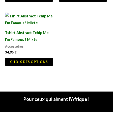
être
êtr
choisies
cho
Ce
sur
sur
produit
la
la
a
Tshirt Abstract Tchip Me
page
pag
plusieurs
I’m Famous ! Mixte
du
du
variations.
Accessoires
produit
pro
Les
34,95
€
options
CHOIX DES OPTIONS
peuvent
être
choisies
sur
la
page
Pour ceux qui aiment l'Afrique !
du
produit