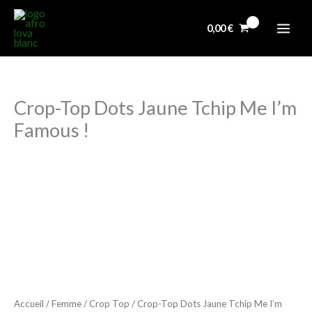
Aller
au
0,00
€
contenu
Crop-Top Dots Jaune Tchip Me I’m
Famous !
quantité
de
Crop-
Top
Dots
Jaune
Tchip
Me
Accueil
/
Femme
/
Crop Top
/ Crop-Top Dots Jaune Tchip Me I’m