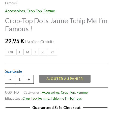
Famous !
I'm
Famous
Accessoires
,
Crop Top
,
Femme
!
Crop-Top Dots Jaune Tchip Me I’m
Famous !
29,95
€
Livraison Gratuite
2 XL
L
M
S
XL
XS
Size Guide
AJOUTER AU PANIER
-
+
UGS :
ND
Catégories :
Accessoires
,
Crop Top
,
Femme
Étiquettes :
Crop Top
,
Femme
,
Tchip me I'm Famous
Guaranteed Safe Checkout