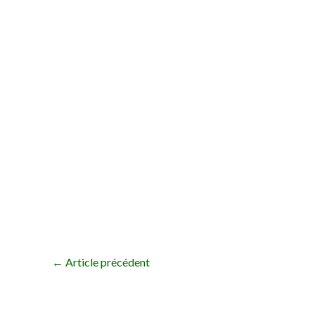
Sweatshirt Blanc 
←
Article précédent