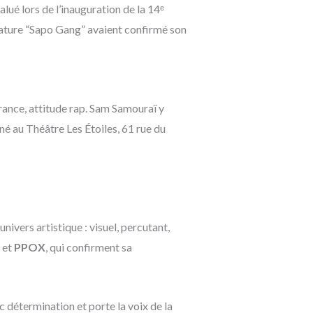
ué lors de l’inauguration de la 14ᵉ
ignature “Sapo Gang” avaient confirmé son
rance, attitude rap. Sam Samouraï y
é au Théâtre Les Étoiles, 61 rue du
univers artistique : visuel, percutant,
et
PPOX
, qui confirment sa
ec détermination et porte la voix de la