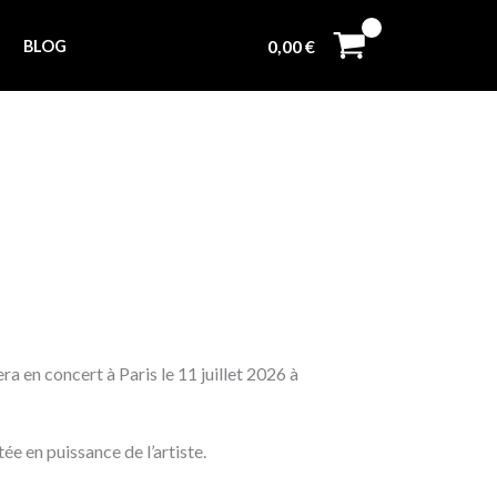
0,00
€
BLOG
a en concert à Paris le 11 juillet 2026 à
ée en puissance de l’artiste.