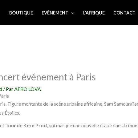
L
BOUTIQUE
EVÈNEMENT
L’AFRIQUE
CONTACT
cert événement à Paris
d
/ Par
AFRO LOVA
aris
aris. Figure montante de la scène urbaine africaine, Sam Samouraï ser
s Étoiles.
et
Tounde Kern Prod
, qui marque une nouvelle étape dans la mont