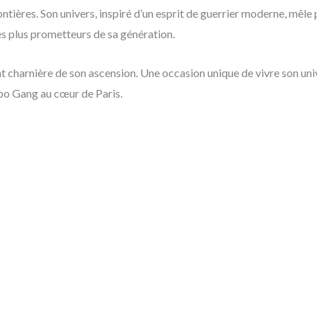
ntières. Son univers, inspiré d’un esprit de guerrier moderne, mêle 
 les plus prometteurs de sa génération.
harnière de son ascension. Une occasion unique de vivre son unive
apo Gang au cœur de Paris.
ibes – Mixte
€
aille