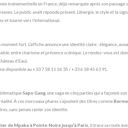
née événementielle en France, déjà remarquée après son passage sal
resnes. Le public avait répondu présent. L’énergie, le style et la s
nes et tourné vers l’international.
moment fort. L’affiche annonce une identité claire : élégance, assu
able, entre charisme et présence scénique. Le rendez-vous est donn
Château d’Eau).
oline disponible au +33 7 58 11 26 35 / +33 6 18 45 63 91.
emblématique
Sapo Gang
, une saga en cinq parties qui a façonné son 
éalité. À ces morceaux phares s’ajoutent des titres comme
Berme
es, sans jamais renier son identité.
ier de Mpaka à Pointe-Noire jusqu’à Paris
, il trace sa route av