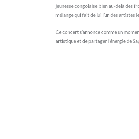
jeunesse congolaise bien au-delà des fro
mélange qui fait de lui l’un des artistes
Ce concert s’annonce comme un moment c
artistique et de partager l’énergie de S
Sweatshirt GTA v
34,95
Choisir la t