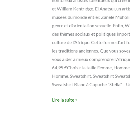
nombreux artistes talentueux qui créent
et William Kentridge. El Anatsui, un ar
musées du monde entier. Zanele Muholi, 
genre et d’orientation sexuelle. Enfin, 
des thèmes sociaux et politiques importan
culture de l’Afrique. Cette forme d’art 
les traditions anciennes. Que vous soyez
vous aider à mieux comprendre l’Afrique 
64,95 €Choisir la taille Femme, Homme, M
Homme, Sweatshirt, Sweatshirt Sweatshi
Sweatshirt Blanc à Capuche “Stella” – Un
Lire la suite »