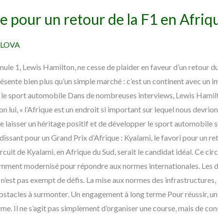
e pour un retour de la F1 en Afriq
 LOVA
e 1, Lewis Hamilton, ne cesse de plaider en faveur d’un retour du 
résente bien plus qu’un simple marché : c’est un continent avec un i
 le sport automobile Dans de nombreuses interviews, Lewis Hamilto
 lui, « l’Afrique est un endroit si important sur lequel nous devrio
 laisser un héritage positif et de développer le sport automobile su
ndissant pour un Grand Prix d’Afrique : Kyalami, le favori pour un ret
rcuit de Kyalami, en Afrique du Sud, serait le candidat idéal. Ce circ
mment modernisé pour répondre aux normes internationales. Les d
n’est pas exempt de défis. La mise aux normes des infrastructures, l
obstacles à surmonter. Un engagement à long terme Pour réussir, un 
me. Il ne s’agit pas simplement d’organiser une course, mais de con