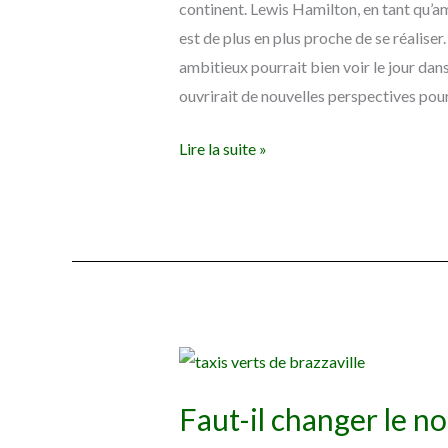
continent. Lewis Hamilton, en tant qu’am
est de plus en plus proche de se réalise
ambitieux pourrait bien voir le jour dan
ouvrirait de nouvelles perspectives pour
Lire la suite »
Faut-
il
Faut-il changer le no
changer
le