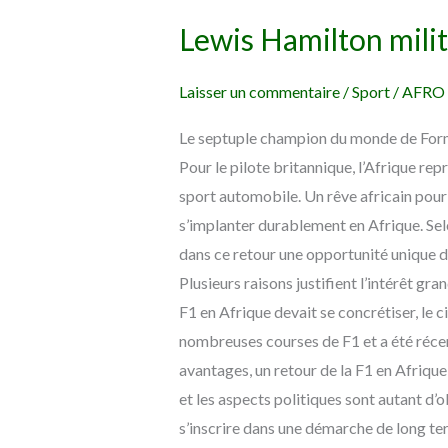
Hamilton
Lewis Hamilton milit
milite
pour
Laisser un commentaire
/
Sport
/
AFRO
un
retour
Le septuple champion du monde de Formul
de
Pour le pilote britannique, l’Afrique rep
la
sport automobile. Un rêve africain pour
F1
s’implanter durablement en Afrique. Selon
en
dans ce retour une opportunité unique de
Afrique
Plusieurs raisons justifient l’intérêt gra
F1 en Afrique devait se concrétiser, le ci
nombreuses courses de F1 et a été réce
avantages, un retour de la F1 en Afrique 
et les aspects politiques sont autant d’
s’inscrire dans une démarche de long ter