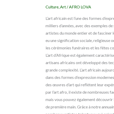
Histoire,
Culture
,
Art
/
AFRO LOVA
Culture
et
L’art africain est l’une des formes d’expr
Créativité
milliers d’années, avec des exemples de s
artistes du monde entier et de fasciner le
eu une signification sociale, religieuse o
les cérémonies funéraires et les fêtes 
L’art d’Afrique est également caractérisé p
artisans africains ont développé des te
grande complexité. L’art africain aujourd
dans des formes d’expression modernes. Il
des œuvres d’art qui reflètent leur expé
par l’art afro, il existe de nombreuses f
mais vous pouvez également découvrir l’a
de première main. Grâce à notre annuaire