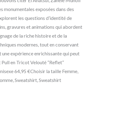
pouvons citer El Anatsui, Zanele Muholi
tures monumentales exposées dans des
plorent les questions d’identité de
sins, gravures et animations qui abordent
nage de la riche histoire et de la
techniques modernes, tout en conservant
st une expérience enrichissante qui peut
 Pull en Tricot Velouté “Reflet”
Unisexe 64,95 €Choisir la taille Femme,
Homme, Sweatshirt, Sweatshirt