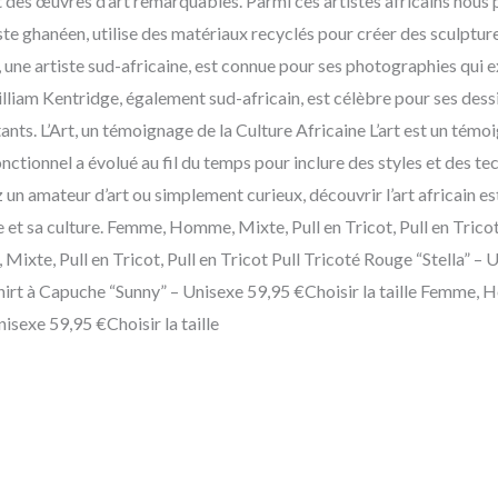
 des œuvres d’art remarquables. Parmi ces artistes africains nous 
tiste ghanéen, utilise des matériaux recyclés pour créer des sculp
une artiste sud-africaine, est connue pour ses photographies qui ex
William Kentridge, également sud-africain, est célèbre pour ses des
ts. L’Art, un témoignage de la Culture Africaine L’art est un témoig
fonctionnel a évolué au fil du temps pour inclure des styles et des 
 un amateur d’art ou simplement curieux, découvrir l’art africain e
et sa culture. Femme, Homme, Mixte, Pull en Tricot, Pull en Tricot
ixte, Pull en Tricot, Pull en Tricot Pull Tricoté Rouge “Stella” – 
rt à Capuche “Sunny” – Unisexe 59,95 €Choisir la taille Femme, 
isexe 59,95 €Choisir la taille