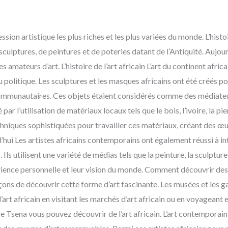
ession artistique les plus riches et les plus variées du monde. L’histo
culptures, de peintures et de poteries datant de l’Antiquité. Aujourd
s amateurs d’art. L’histoire de l’art africain L’art du continent afric
u politique. Les sculptures et les masques africains ont été créés pour
communautaires. Ces objets étaient considérés comme des médiateurs
ar l’utilisation de matériaux locaux tels que le bois, l’ivoire, la pierr
chniques sophistiquées pour travailler ces matériaux, créant des œu
’hui Les artistes africains contemporains ont également réussi à inté
s utilisent une variété de médias tels que la peinture, la sculpture
rience personnelle et leur vision du monde. Comment découvrir des a
açons de découvrir cette forme d’art fascinante. Les musées et les g
rt africain en visitant les marchés d’art africain ou en voyageant 
 Tsena vous pouvez découvrir de l’art africain. L’art contemporain d