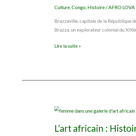
Culture
,
Congo
,
Histoire
/
AFRO LOVA
nom
de
Brazzaville, capitale de la République 
Brazzaville
Brazza, un explorateur colonial du XIXème
?
Lire la suite »
L’art
africain
L’art africain : Histo
: