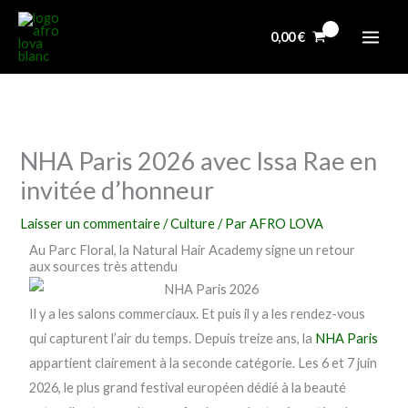
Aller
au
0,00
€
contenu
NHA Paris 2026 avec Issa Rae en
invitée d’honneur
Laisser un commentaire
/
Culture
/ Par
AFRO LOVA
Au Parc Floral, la Natural Hair Academy signe un retour
aux sources très attendu
Il y a les salons commerciaux. Et puis il y a les rendez-vous
qui capturent l’air du temps. Depuis treize ans, la
NHA Paris
appartient clairement à la seconde catégorie. Les 6 et 7 juin
2026, le plus grand festival européen dédié à la beauté