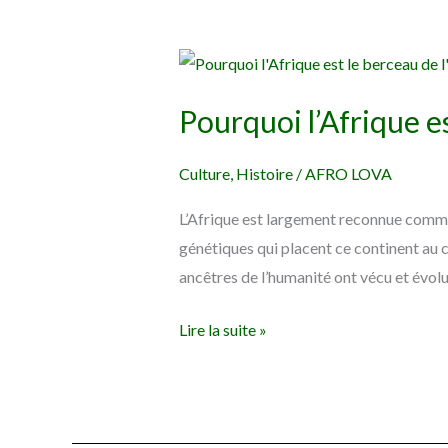
Pourquoi
l’Afrique
Pourquoi l’Afrique e
est
le
Culture
,
Histoire
/
AFRO LOVA
Berceau
de
L’Afrique est largement reconnue comme
l’Humanité
génétiques qui placent ce continent au 
?
ancêtres de l’humanité ont vécu et évolué
Lire la suite »