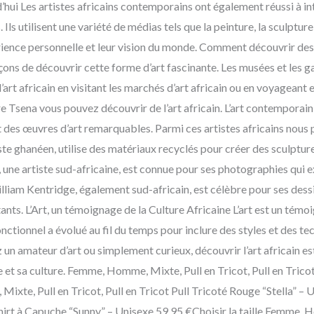
’hui Les artistes africains contemporains ont également réussi à inté
s utilisent une variété de médias tels que la peinture, la sculpture
rience personnelle et leur vision du monde. Comment découvrir des a
açons de découvrir cette forme d’art fascinante. Les musées et les g
rt africain en visitant les marchés d’art africain ou en voyageant 
 Tsena vous pouvez découvrir de l’art africain. L’art contemporain d
 des œuvres d’art remarquables. Parmi ces artistes africains nous 
tiste ghanéen, utilise des matériaux recyclés pour créer des sculp
une artiste sud-africaine, est connue pour ses photographies qui ex
William Kentridge, également sud-africain, est célèbre pour ses des
ts. L’Art, un témoignage de la Culture Africaine L’art est un témoig
fonctionnel a évolué au fil du temps pour inclure des styles et des 
 un amateur d’art ou simplement curieux, découvrir l’art africain e
et sa culture. Femme, Homme, Mixte, Pull en Tricot, Pull en Tricot
ixte, Pull en Tricot, Pull en Tricot Pull Tricoté Rouge “Stella” – 
rt à Capuche “Sunny” – Unisexe 59,95 €Choisir la taille Femme, 