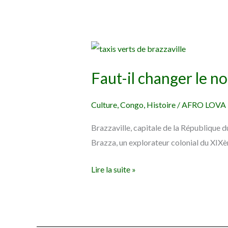
Faut-
il
Faut-il changer le no
changer
le
Culture
,
Congo
,
Histoire
/
AFRO LOVA
nom
de
Brazzaville, capitale de la République 
Brazzaville
Brazza, un explorateur colonial du XIXème
?
Lire la suite »