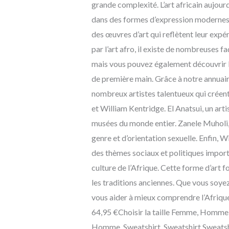
grande complexité. L’art africain aujourd
dans des formes d’expression modernes. Il
des œuvres d’art qui reflètent leur expé
par l’art afro, il existe de nombreuses f
mais vous pouvez également découvrir l’a
de première main. Grâce à notre annuaire
nombreux artistes talentueux qui créent
et William Kentridge. El Anatsui, un ar
musées du monde entier. Zanele Muholi, 
genre et d’orientation sexuelle. Enfin, 
des thèmes sociaux et politiques importan
culture de l’Afrique. Cette forme d’art 
les traditions anciennes. Que vous soyez
vous aider à mieux comprendre l’Afrique 
64,95 €Choisir la taille Femme, Homme, M
Homme, Sweatshirt, Sweatshirt Sweatshi