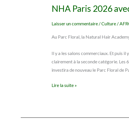
NHA Paris 2026 avec
2026
avec
Laisser un commentaire
/
Culture
/
AFR
Issa
Rae
Au Parc Floral, la Natural Hair Academy
en
invitée
Il y a les salons commerciaux. Et puis il
d’honneur
clairement à la seconde catégorie. Les 6
investira de nouveau le Parc Floral de
Lire la suite »