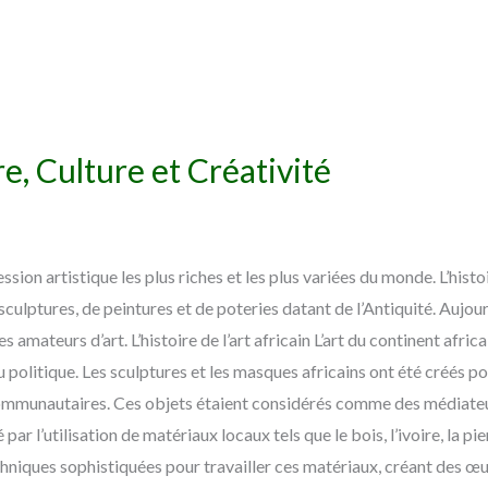
ire, Culture et Créativité
ession artistique les plus riches et les plus variées du monde. L’histo
culptures, de peintures et de poteries datant de l’Antiquité. Aujourd
s amateurs d’art. L’histoire de l’art africain L’art du continent afric
u politique. Les sculptures et les masques africains ont été créés pour
communautaires. Ces objets étaient considérés comme des médiateurs
ar l’utilisation de matériaux locaux tels que le bois, l’ivoire, la pierr
chniques sophistiquées pour travailler ces matériaux, créant des œu