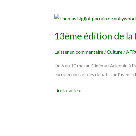
13ème
édition
13ème édition de la
de
la
Laisser un commentaire
/
Culture
/
AFR
Nollywood
Week
Du 6 au 10 mai au Cinéma l’Arlequin à Pa
à
européennes et des débats sur l’avenir de
Paris
Lire la suite »