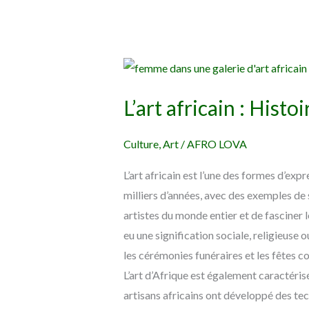
L’art
africain
L’art africain : Histo
:
Histoire,
Culture
,
Art
/
AFRO LOVA
Culture
et
L’art africain est l’une des formes d’expr
Créativité
milliers d’années, avec des exemples de s
artistes du monde entier et de fasciner le
eu une signification sociale, religieuse o
les cérémonies funéraires et les fêtes 
L’art d’Afrique est également caractérisé p
artisans africains ont développé des te